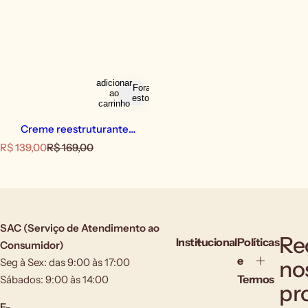
adicionar
Fora de
ao
estoque
carrinho
Creme reestruturante
Neodermax [1 ind]
P
P
R$ 139,00
R$ 169,00
r
r
e
e
ç
ç
o
o
d
n
e
o
SAC (Serviço de Atendimento ao
v
r
Re
Institucional
Políticas
Consumidor)
e
m
e
Seg à Sex: das 9:00 às 17:00
no
n
a
d
l
Termos
Sábados: 9:00 às 14:00
pr
a
E-