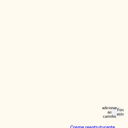
adicionar
Fora d
ao
estoqu
carrinho
Creme reestruturante