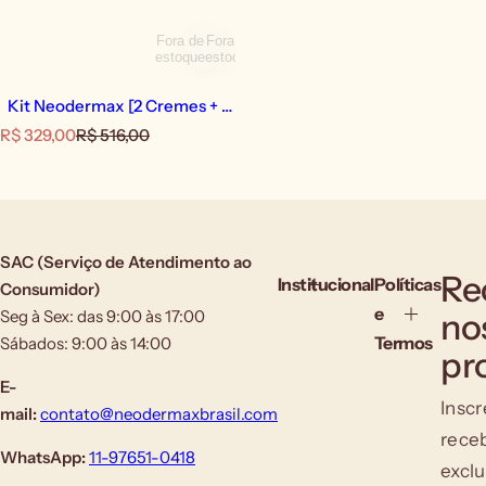
Fora de
Fora de
estoque
estoque
Kit Neodermax [2 Cremes + 1
Shampoo +1 Tônico]
P
P
R$ 329,00
R$ 516,00
r
r
e
e
ç
ç
o
o
d
n
e
o
SAC (Serviço de Atendimento ao
v
r
Re
Institucional
Políticas
Consumidor)
e
m
e
Seg à Sex: das 9:00 às 17:00
no
n
a
d
l
Termos
Sábados: 9:00 às 14:00
pr
a
E-
Inscr
mail:
contato@neodermaxbrasil.com
rece
WhatsApp:
11-97651-0418
exclu