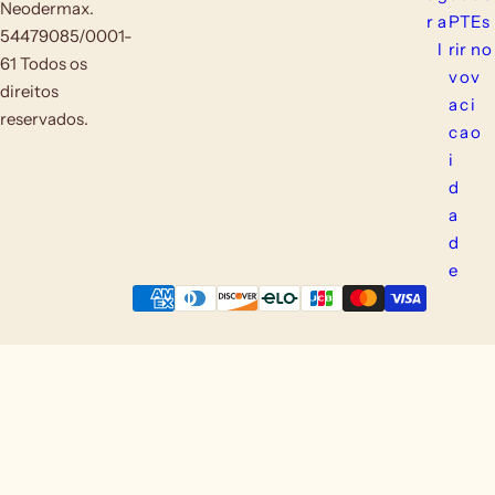
Neodermax.
r
a
P
T
E
s
54479085/0001-
l
ri
r
n
o
61 Todos os
v
o
v
direitos
a
c
i
reservados.
c
a
o
i
d
a
d
e